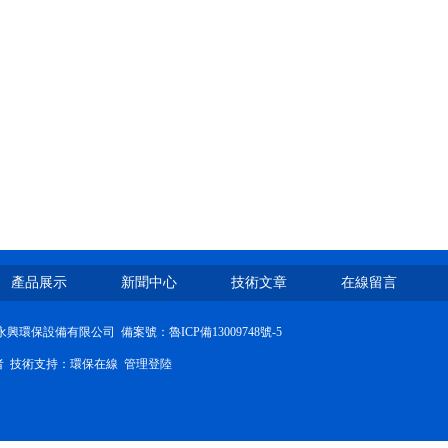
產品展示
新聞中心
技術文章
在線留言
濰坊永興環保設備有限公司
備案號：魯ICP備13009748號-5
問者 技術支持：
環保在線
管理登陸