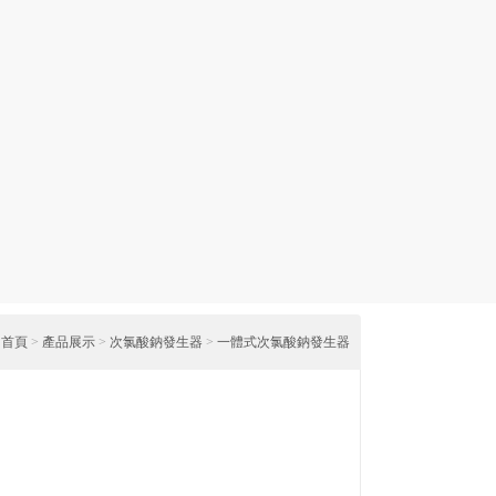
：
首頁
>
產品展示
>
次氯酸鈉發生器
>
一體式次氯酸鈉發生器