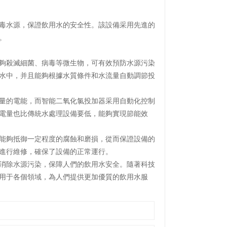
毒水源，保證飲用水的安全性。該設備采用先進的
。
夠殺滅細菌、病毒等微生物，可有效預防水源污染
水中，并且能夠根據水質條件和水流量自動調節投
量的電能，而智能二氧化氯投加器采用自動化控制
電量也比傳統水處理設備要低，能夠實現節能效
能夠抵御一定程度的腐蝕和磨損，從而保證設備的
進行維修，確保了設備的正常運行。
消除水源污染，保障人們的飲用水安全。隨著科技
用于各個領域，為人們提供更加優質的飲用水服