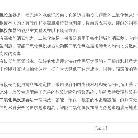
氯投加器
是一種先進的水處理設備，它通過自動投加適量的二氧化氯來消
根據不同的水質條件和水流量進行智能調節，從而實現高效、節能的消毒
氯投加器
的優點主要體現在以下幾個方面：
高效的消毒能力。二氧化氯是一種廣泛應用于衛生領域的消毒劑，它能
生問題。智能二氧化氯投加器能夠將二氧化氯在最短時間內均勻地分散到
高效的消毒。
較低的運營成本。傳統的水處理方法往往需要大量的人工操作和耗費大
干預即可實現自動化運營，從而大大降低了運營成本。同時，該設備的耗
較長的使用壽命和穩定性。采用優質的耐腐蝕材料和先進的制造工藝，
此外，該設備還配備了完善的故障診斷和報警系統，能夠及時發現故障并
二氧化氯投加器
是一種高效、節能、環保、穩定的水處理設備，能夠有效
們對水質安全的要求越來越高，智能二氧化氯投加器將會越來越廣泛地應
[返回]